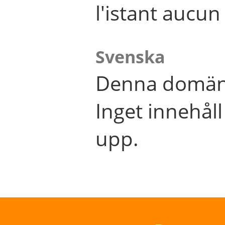
l'istant aucu
Svenska
Denna domän 
Inget innehål
upp.